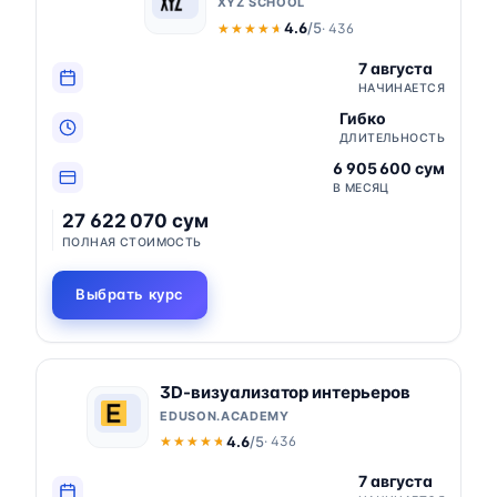
XYZ SCHOOL
4.6
/5
· 436
★★★★★
★★★★★
7 августа
НАЧИНАЕТСЯ
Гибко
ДЛИТЕЛЬНОСТЬ
6 905 600 сум
В МЕСЯЦ
27 622 070 сум
ПОЛНАЯ СТОИМОСТЬ
Выбрать курс
3D-визуализатор интерьеров
EDUSON.ACADEMY
4.6
/5
· 436
★★★★★
★★★★★
7 августа