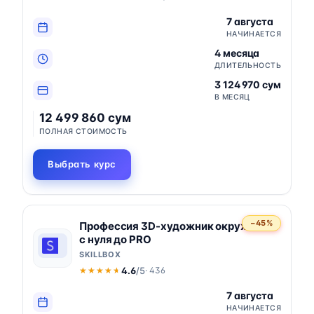
7 августа
НАЧИНАЕТСЯ
4 месяца
ДЛИТЕЛЬНОСТЬ
3 124 970 сум
В МЕСЯЦ
12 499 860 сум
ПОЛНАЯ СТОИМОСТЬ
Выбрать курс
−45%
Профессия 3D-художник окружения
с нуля до PRO
SKILLBOX
4.6
/5
· 436
★★★★★
★★★★★
7 августа
НАЧИНАЕТСЯ