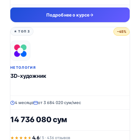
Подробнее о курсе
−45%
★ ТОП 3
НЕТОЛОГИЯ
3D-художник
4 месяца
от 3 684 020 сум/мес
14 736 080 сум
4.6
★★★★★
★★★★★
/ 5 · 436 отзывов