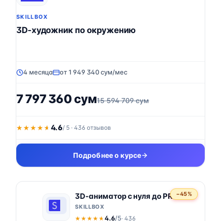
SKILLBOX
3D-художник по окружению
4 месяца
от 1 949 340 сум/мес
7 797 360 сум
15 594 709 сум
4.6
★★★★★
★★★★★
/ 5 · 436 отзывов
Подробнее о курсе
−45%
3D-аниматор с нуля до PRO
SKILLBOX
4.6
/5
· 436
★★★★★
★★★★★