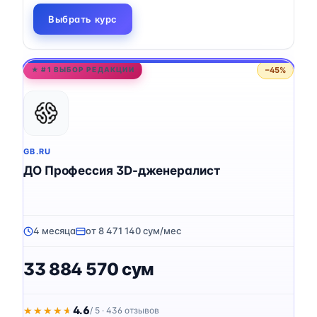
Выбрать курс
−45%
★ #1 ВЫБОР РЕДАКЦИИ
GB.RU
ДО Профессия 3D-дженералист
4 месяца
от 8 471 140 сум/мес
33 884 570 сум
4.6
★★★★★
★★★★★
/ 5 · 436 отзывов