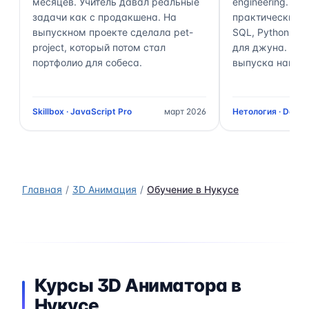
месяцев. Учитель давал реальные
engineering. П
задачи как с продакшена. На
практически 70
выпускном проекте сделала pet-
SQL, Python, Air
project, который потом стал
для джуна. Чер
портфолио для собеса.
выпуска нашёл 
Skillbox · JavaScript Pro
март 2026
Нетология · Data 
Главная
3D Анимация
Обучение в Нукусе
Курсы 3D Аниматора в
Нукусе