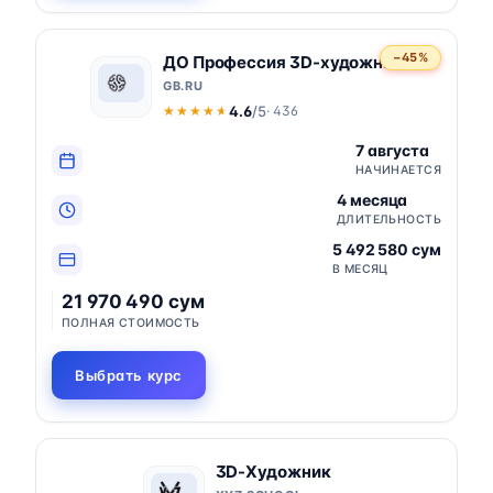
−45%
ДО Профессия 3D-художник
GB.RU
4.6
/5
· 436
★★★★★
★★★★★
7 августа
НАЧИНАЕТСЯ
4 месяца
ДЛИТЕЛЬНОСТЬ
5 492 580 сум
В МЕСЯЦ
21 970 490 сум
ПОЛНАЯ СТОИМОСТЬ
Выбрать курс
3D-Художник