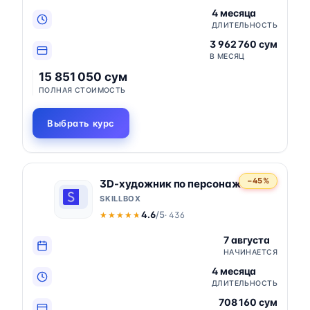
4 месяца
ДЛИТЕЛЬНОСТЬ
3 962 760 сум
В МЕСЯЦ
15 851 050 сум
ПОЛНАЯ СТОИМОСТЬ
Выбрать курс
−45%
3D-художник по персонажам
SKILLBOX
4.6
/5
· 436
★★★★★
★★★★★
7 августа
НАЧИНАЕТСЯ
4 месяца
ДЛИТЕЛЬНОСТЬ
708 160 сум