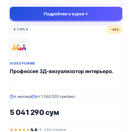
Подробнее о курсе
−45%
★ ТОП 2
VIDEOFORME
Профессия 3Д-визуализатор интерьера.
4 месяца
от 1 260 320 сум/мес
5 041 290 сум
4.6
★★★★★
★★★★★
/ 5 · 436 отзывов