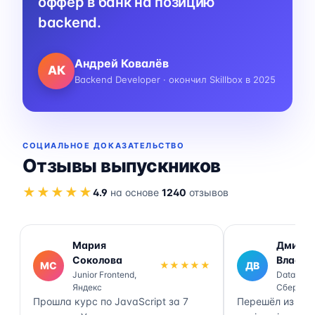
оффер в банк на позицию
backend.
Андрей Ковалёв
АК
Backend Developer · окончил Skillbox в 2025
СОЦИАЛЬНОЕ ДОКАЗАТЕЛЬСТВО
Отзывы выпускников
★★★★★
4.9
на основе
1240
отзывов
Мария
Дмитр
Соколова
Власов
МС
★★★★★
ДВ
Junior Frontend,
Data Engi
Яндекс
Сбер
Прошла курс по JavaScript за 7
Перешёл из ана