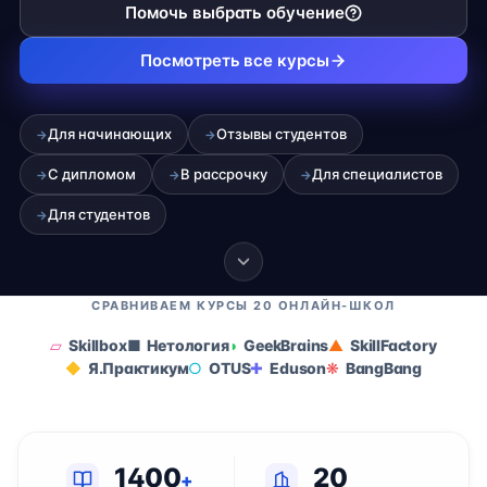
Помочь выбрать обучение
Посмотреть все курсы
Для начинающих
Отзывы студентов
→
→
С дипломом
В рассрочку
Для специалистов
→
→
→
Для студентов
→
СРАВНИВАЕМ КУРСЫ 20 ОНЛАЙН-ШКОЛ
Skillbox
Нетология
GeekBrains
SkillFactory
Я.Практикум
OTUS
Eduson
BangBang
1400
20
+