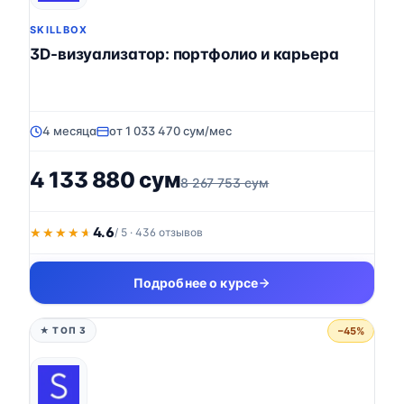
SKILLBOX
3D-визуализатор: портфолио и карьера
4 месяца
от 1 033 470 сум/мес
4 133 880 сум
8 267 753 сум
4.6
★★★★★
★★★★★
/ 5 · 436 отзывов
Подробнее о курсе
−45%
★ ТОП 3