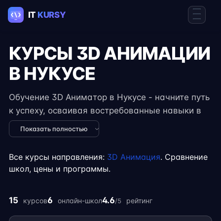
КУРСЫ 3D АНИМАЦИИ
В НУКУСЕ
Обучение 3D Аниматор в Нукусе - начните путь
к успеху, осваивая востребованные навыки в
IT. Курсы подходят для новичков и
Показать полностью
специалистов с опытом, включают
практические задания, реальные проекты и
Все курсы направления:
3D Анимация
. Сравнение
консультации экспертов. Гибкий формат
школ, цены и программы.
занятий позволяет совмещать обучение с
работой, учёбой или началом карьеры на
15
6
4.6
курсов
онлайн-школ
рейтинг
/5
фрилансе.