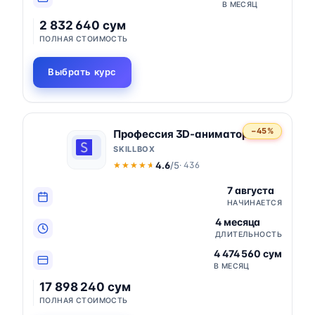
В МЕСЯЦ
2 832 640 сум
ПОЛНАЯ СТОИМОСТЬ
Выбрать курс
−45%
Профессия 3D-аниматор
SKILLBOX
4.6
/5
· 436
★★★★★
★★★★★
7 августа
НАЧИНАЕТСЯ
4 месяца
ДЛИТЕЛЬНОСТЬ
4 474 560 сум
В МЕСЯЦ
17 898 240 сум
ПОЛНАЯ СТОИМОСТЬ