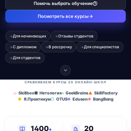
Помочь выбрать обучение
Посмотреть все курсы
Для начинающих
Отзывы студентов
→
→
С дипломом
В рассрочку
Для специалистов
→
→
→
Для студентов
→
СРАВНИВАЕМ КУРСЫ 20 ОНЛАЙН-ШКОЛ
Skillbox
Нетология
GeekBrains
SkillFactory
Я.Практикум
OTUS
Eduson
BangBang
1400
20
+