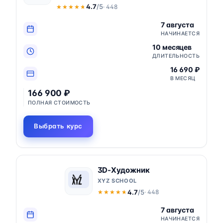
4.7
/5
· 448
★★★★★
★★★★★
7 августа
НАЧИНАЕТСЯ
10 месяцев
ДЛИТЕЛЬНОСТЬ
16 690 ₽
В МЕСЯЦ
166 900 ₽
ПОЛНАЯ СТОИМОСТЬ
Выбрать курс
3D-Художник
XYZ SCHOOL
4.7
/5
· 448
★★★★★
★★★★★
7 августа
НАЧИНАЕТСЯ