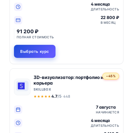
4 месяца
ДЛИТЕЛЬНОСТЬ
22 800 ₽
В МЕСЯЦ
91 200 ₽
ПОЛНАЯ СТОИМОСТЬ
Выбрать курс
−45%
3D-визуализатор: портфолио и
карьера
SKILLBOX
4.7
/5
· 448
★★★★★
★★★★★
7 августа
НАЧИНАЕТСЯ
4 месяца
ДЛИТЕЛЬНОСТЬ