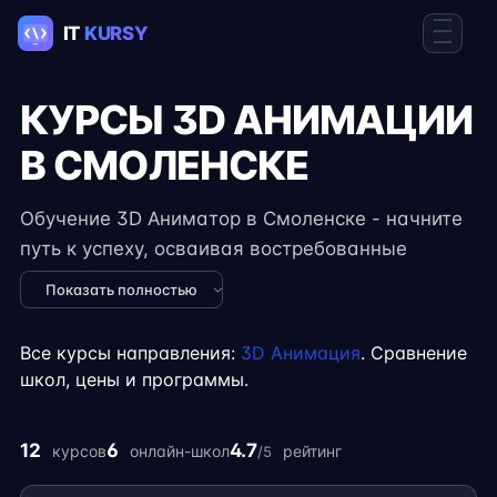
КУРСЫ 3D АНИМАЦИИ
В СМОЛЕНСКЕ
Обучение 3D Аниматор в Смоленске - начните
путь к успеху, осваивая востребованные
навыки в IT. Курсы подходят для новичков и
Показать полностью
специалистов с опытом, включают
практические задания, реальные проекты и
Все курсы направления:
3D Анимация
. Сравнение
консультации экспертов. Гибкий формат
школ, цены и программы.
занятий позволяет совмещать обучение с
работой, учёбой или началом карьеры на
12
6
4.7
курсов
онлайн-школ
рейтинг
/5
фрилансе.