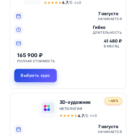
4.7
/5
· 448
★★★★★
★★★★★
7 августа
НАЧИНАЕТСЯ
Гибко
ДЛИТЕЛЬНОСТЬ
41 480 ₽
В МЕСЯЦ
165 900 ₽
ПОЛНАЯ СТОИМОСТЬ
Выбрать курс
−45%
3D-художник
НЕТОЛОГИЯ
4.7
/5
· 448
★★★★★
★★★★★
7 августа
НАЧИНАЕТСЯ