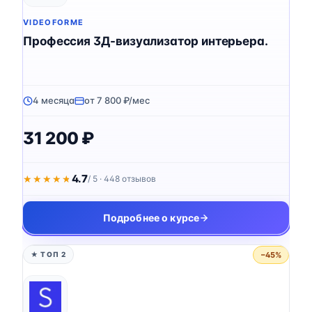
VIDEOFORME
Профессия 3Д-визуализатор интерьера.
4 месяца
от 7 800 ₽/мес
31 200 ₽
4.7
★★★★★
★★★★★
/ 5 · 448 отзывов
Подробнее о курсе
−45%
★ ТОП 2