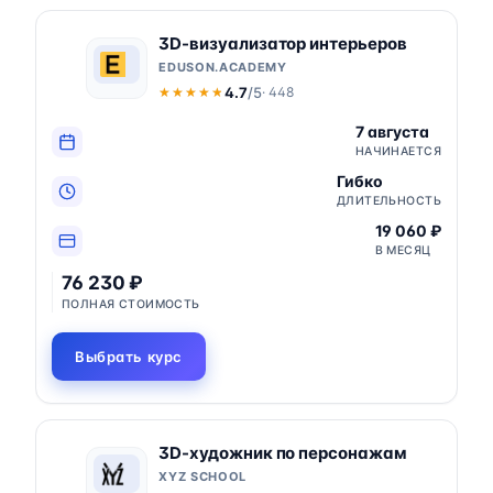
3D-визуализатор интерьеров
EDUSON.ACADEMY
4.7
/5
· 448
★★★★★
★★★★★
7 августа
НАЧИНАЕТСЯ
Гибко
ДЛИТЕЛЬНОСТЬ
19 060 ₽
В МЕСЯЦ
76 230 ₽
ПОЛНАЯ СТОИМОСТЬ
Выбрать курс
3D-художник по персонажам
XYZ SCHOOL