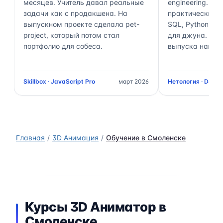
месяцев. Учитель давал реальные
engineering. П
задачи как с продакшена. На
практически 70
выпускном проекте сделала pet-
SQL, Python, Air
project, который потом стал
для джуна. Чер
портфолио для собеса.
выпуска нашёл 
Skillbox · JavaScript Pro
март 2026
Нетология · Data 
Главная
3D Анимация
Обучение в Смоленске
Курсы 3D Аниматор в
Смоленске