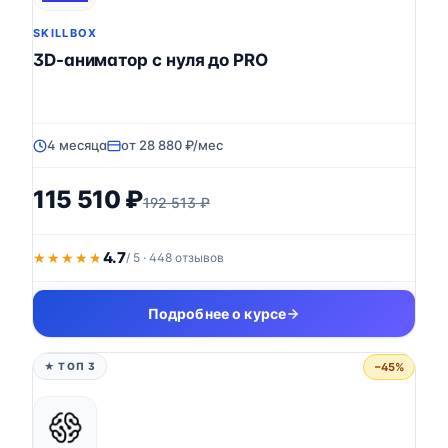
SKILLBOX
3D-аниматор с нуля до PRO
4 месяца
от 28 880 ₽/мес
115 510 ₽
192 513 ₽
4.7
★★★★★
★★★★★
/ 5 · 448 отзывов
Подробнее о курсе
−45%
★ ТОП 3