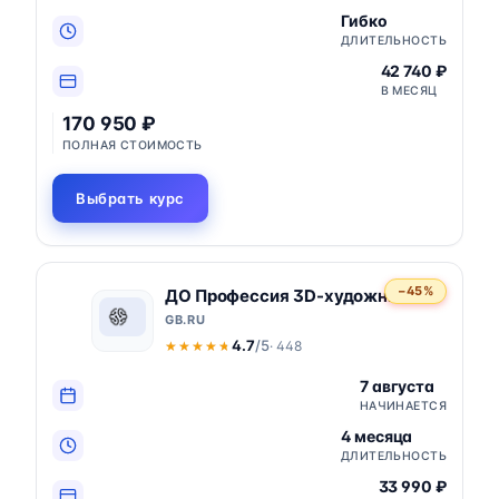
Гибко
ДЛИТЕЛЬНОСТЬ
42 740 ₽
В МЕСЯЦ
170 950 ₽
ПОЛНАЯ СТОИМОСТЬ
Выбрать курс
−45%
ДО Профессия 3D-художник
GB.RU
4.7
/5
· 448
★★★★★
★★★★★
7 августа
НАЧИНАЕТСЯ
4 месяца
ДЛИТЕЛЬНОСТЬ
33 990 ₽