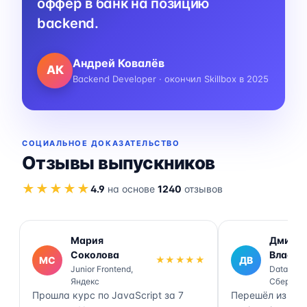
оффер в банк на позицию
backend.
Андрей Ковалёв
АК
Backend Developer · окончил Skillbox в 2025
СОЦИАЛЬНОЕ ДОКАЗАТЕЛЬСТВО
Отзывы выпускников
★★★★★
4.9
на основе
1240
отзывов
Мария
Дмитр
Соколова
Власов
МС
★★★★★
ДВ
Junior Frontend,
Data Engi
Яндекс
Сбер
Прошла курс по JavaScript за 7
Перешёл из ана