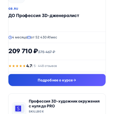
GB.RU
ДО Профессия 3D-дженералист
4 месяца
от 52 430 ₽/мес
209 710 ₽
375 467 ₽
4.7
★★★★★
★★★★★
/ 5 · 448 отзывов
Подробнее о курсе
Профессия 3D-художник окружения
с нуля до PRO
SKILLBOX