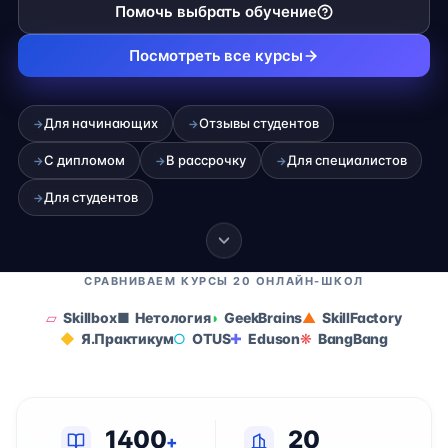
Помочь выбрать обучение
Посмотреть все курсы
Для начинающих
Отзывы студентов
→
→
С дипломом
В рассрочку
Для специалистов
→
→
→
Для студентов
→
СРАВНИВАЕМ КУРСЫ 20 ОНЛАЙН-ШКОЛ
Skillbox
Нетология
GeekBrains
SkillFactory
Я.Практикум
OTUS
Eduson
BangBang
1400
20
+