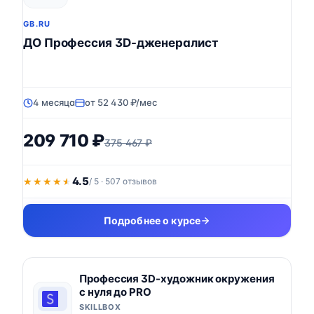
GB.RU
ДО Профессия 3D-дженералист
4 месяца
от 52 430 ₽/мес
209 710 ₽
375 467 ₽
4.5
★★★★★
★★★★★
/ 5 · 507 отзывов
Подробнее о курсе
Профессия 3D-художник окружения
с нуля до PRO
SKILLBOX