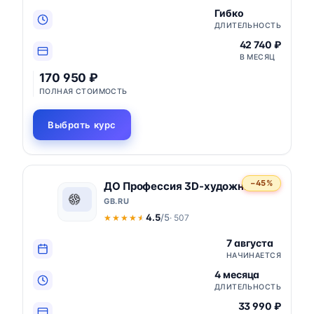
Гибко
ДЛИТЕЛЬНОСТЬ
42 740 ₽
В МЕСЯЦ
170 950 ₽
ПОЛНАЯ СТОИМОСТЬ
Выбрать курс
−45%
ДО Профессия 3D-художник
GB.RU
4.5
/5
· 507
★★★★★
★★★★★
7 августа
НАЧИНАЕТСЯ
4 месяца
ДЛИТЕЛЬНОСТЬ
33 990 ₽