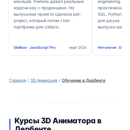
месяцев. Учитель давал реальные
engineering. П
задачи как с продакшена. На
практически 70
выпускном проекте сделала pet-
SQL, Python, Air
project, который потом стал
для джуна. Чер
портфолио для собеса.
выпуска нашёл 
Skillbox · JavaScript Pro
март 2026
Нетология · Data 
Главная
3D Анимация
Обучение в Дербенте
Курсы 3D Аниматора в
Дербенте