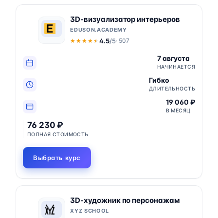
3D-визуализатор интерьеров
EDUSON.ACADEMY
4.5
/5
· 507
★★★★★
★★★★★
7 августа
НАЧИНАЕТСЯ
Гибко
ДЛИТЕЛЬНОСТЬ
19 060 ₽
В МЕСЯЦ
76 230 ₽
ПОЛНАЯ СТОИМОСТЬ
Выбрать курс
3D-художник по персонажам
XYZ SCHOOL