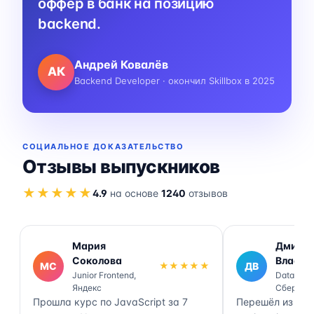
оффер в банк на позицию
backend.
Андрей Ковалёв
АК
Backend Developer · окончил Skillbox в 2025
СОЦИАЛЬНОЕ ДОКАЗАТЕЛЬСТВО
Отзывы выпускников
★★★★★
4.9
на основе
1240
отзывов
Мария
Дмитр
Соколова
Власов
МС
★★★★★
ДВ
Junior Frontend,
Data Engi
Яндекс
Сбер
Прошла курс по JavaScript за 7
Перешёл из ана