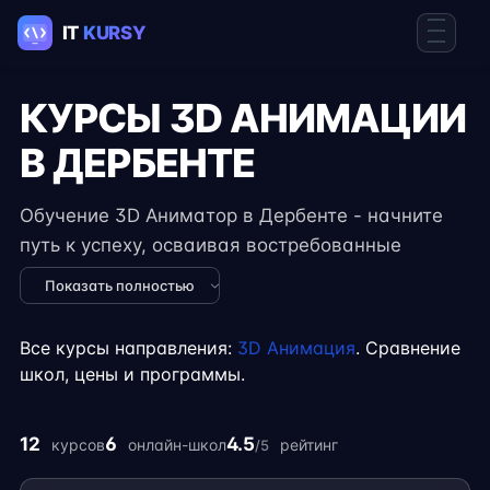
КУРСЫ 3D АНИМАЦИИ
В ДЕРБЕНТЕ
Обучение 3D Аниматор в Дербенте - начните
путь к успеху, осваивая востребованные
навыки в IT. Курсы подходят для новичков и
Показать полностью
специалистов с опытом, включают
практические задания, реальные проекты и
Все курсы направления:
3D Анимация
. Сравнение
консультации экспертов. Гибкий формат
школ, цены и программы.
занятий позволяет совмещать обучение с
работой, учёбой или началом карьеры на
12
6
4.5
курсов
онлайн-школ
рейтинг
/5
фрилансе.