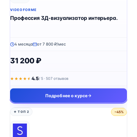
VIDEOFORME
Профессия 3Д-визуализатор интерьера.
4 месяца
от 7 800 ₽/мес
31 200 ₽
4.5
★★★★★
★★★★★
/ 5 · 507 отзывов
Подробнее о курсе
−45%
★ ТОП 2