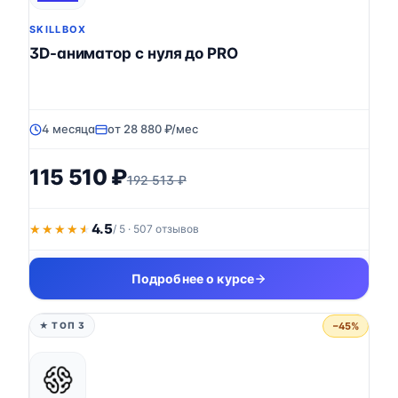
SKILLBOX
3D-аниматор с нуля до PRO
4 месяца
от 28 880 ₽/мес
115 510 ₽
192 513 ₽
4.5
★★★★★
★★★★★
/ 5 · 507 отзывов
Подробнее о курсе
−45%
★ ТОП 3