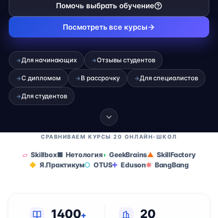
Помочь выбрать обучение
Посмотреть все курсы
Для начинающих
Отзывы студентов
→
→
С дипломом
В рассрочку
Для специалистов
→
→
→
Для студентов
→
СРАВНИВАЕМ КУРСЫ 20 ОНЛАЙН-ШКОЛ
Skillbox
Нетология
GeekBrains
SkillFactory
Я.Практикум
OTUS
Eduson
BangBang
1400
20
+