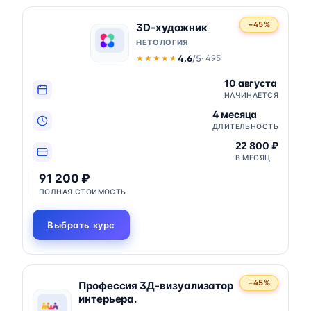
−45%
3D-художник
НЕТОЛОГИЯ
4.6
/5
· 495
★★★★★
★★★★★
10 августа
НАЧИНАЕТСЯ
4 месяца
ДЛИТЕЛЬНОСТЬ
22 800 ₽
В МЕСЯЦ
91 200 ₽
ПОЛНАЯ СТОИМОСТЬ
Выбрать курс
−45%
Профессия 3Д-визуализатор
интерьера.