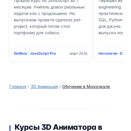
Прошла курс по JavaScript за 7
Перешёл из ана
месяцев. Учитель давал реальные
engineering. П
задачи как с продакшена. На
практически 70
выпускном проекте сделала pet-
SQL, Python, Air
project, который потом стал
для джуна. Чер
портфолио для собеса.
выпуска нашёл 
Skillbox · JavaScript Pro
март 2026
Нетология · Data 
Главная
3D Анимация
Обучение в Махачкале
Курсы 3D Аниматора в