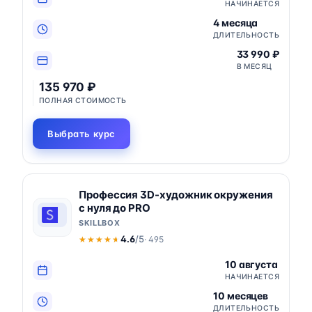
НАЧИНАЕТСЯ
4 месяца
ДЛИТЕЛЬНОСТЬ
33 990 ₽
В МЕСЯЦ
135 970 ₽
ПОЛНАЯ СТОИМОСТЬ
Выбрать курс
Профессия 3D-художник окружения
с нуля до PRO
SKILLBOX
4.6
/5
· 495
★★★★★
★★★★★
10 августа
НАЧИНАЕТСЯ
10 месяцев
ДЛИТЕЛЬНОСТЬ