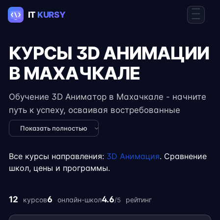
КУРСЫ 3D АНИМАЦИИ
В МАХАЧКАЛЕ
Обучение 3D Аниматор в Махачкале - начните
путь к успеху, осваивая востребованные
навыки в IT. Курсы подходят для новичков и
Показать полностью
специалистов с опытом, включают
практические задания, реальные проекты и
Все курсы направления:
3D Анимация
. Сравнение
консультации экспертов. Гибкий формат
школ, цены и программы.
занятий позволяет совмещать обучение с
работой, учёбой или началом карьеры на
12
6
4.6
курсов
онлайн-школ
рейтинг
/5
фрилансе.