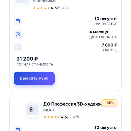
VIDEOFORME
4.6
/5
· 495
★★★★★
★★★★★
10 августа
НАЧИНАЕТСЯ
4 месяца
ДЛИТЕЛЬНОСТЬ
7 800 ₽
В МЕСЯЦ
31 200 ₽
ПОЛНАЯ СТОИМОСТЬ
Выбрать курс
−45%
ДО Профессия 3D-художник
GB.RU
4.6
/5
· 495
★★★★★
★★★★★
10 августа