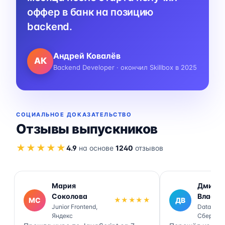
оффер в банк на позицию
backend.
Андрей Ковалёв
АК
Backend Developer · окончил Skillbox в 2025
СОЦИАЛЬНОЕ ДОКАЗАТЕЛЬСТВО
Отзывы выпускников
★★★★★
4.9
на основе
1240
отзывов
Мария
Дмитр
Соколова
Власов
МС
★★★★★
ДВ
Junior Frontend,
Data Engi
Яндекс
Сбер