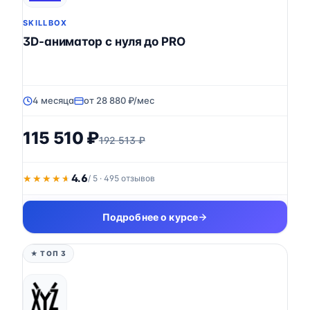
SKILLBOX
3D-аниматор с нуля до PRO
4 месяца
от 28 880 ₽/мес
115 510 ₽
192 513 ₽
4.6
★★★★★
★★★★★
/ 5 · 495 отзывов
Подробнее о курсе
★ ТОП 3