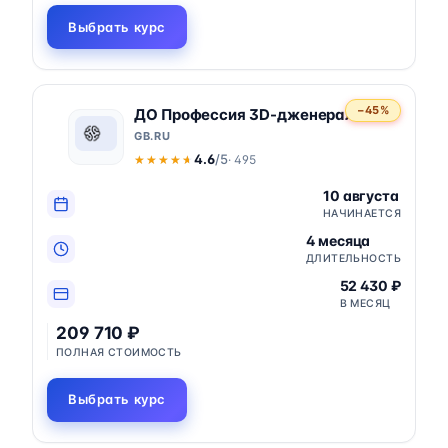
Выбрать курс
−45%
ДО Профессия 3D-дженералист
GB.RU
4.6
/5
· 495
★★★★★
★★★★★
10 августа
НАЧИНАЕТСЯ
4 месяца
ДЛИТЕЛЬНОСТЬ
52 430 ₽
В МЕСЯЦ
209 710 ₽
ПОЛНАЯ СТОИМОСТЬ
Выбрать курс