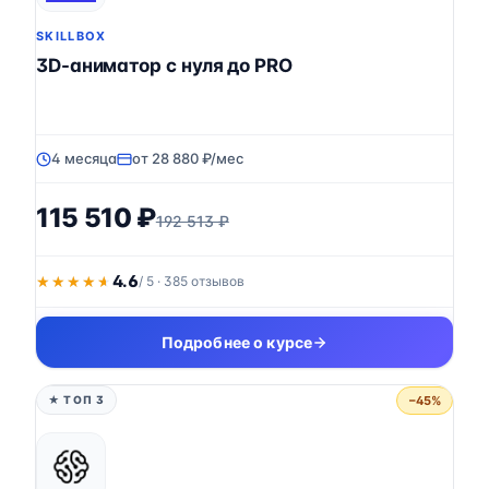
SKILLBOX
3D-аниматор с нуля до PRO
4 месяца
от 28 880 ₽/мес
115 510 ₽
192 513 ₽
4.6
★★★★★
★★★★★
/ 5 · 385 отзывов
Подробнее о курсе
−45%
★ ТОП 3