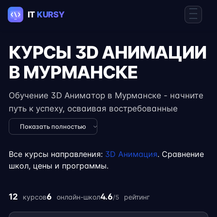
КУРСЫ 3D АНИМАЦИИ
В МУРМАНСКЕ
Обучение 3D Аниматор в Мурманске - начните
путь к успеху, осваивая востребованные
навыки в IT. Курсы подходят для новичков и
Показать полностью
специалистов с опытом, включают
практические задания, реальные проекты и
Все курсы направления:
3D Анимация
. Сравнение
консультации экспертов. Гибкий формат
школ, цены и программы.
занятий позволяет совмещать обучение с
работой, учёбой или началом карьеры на
12
6
4.6
курсов
онлайн-школ
рейтинг
/5
фрилансе.