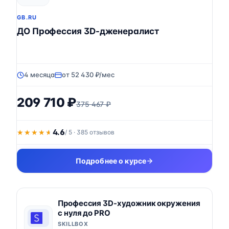
GB.RU
ДО Профессия 3D-дженералист
4 месяца
от 52 430 ₽/мес
209 710 ₽
375 467 ₽
4.6
★★★★★
★★★★★
/ 5 · 385 отзывов
Подробнее о курсе
Профессия 3D-художник окружения
с нуля до PRO
SKILLBOX