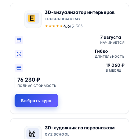
3D-визуализатор интерьеров
EDUSON.ACADEMY
4.6
/5
· 385
★★★★★
★★★★★
7 августа
НАЧИНАЕТСЯ
Гибко
ДЛИТЕЛЬНОСТЬ
19 060 ₽
В МЕСЯЦ
76 230 ₽
ПОЛНАЯ СТОИМОСТЬ
Выбрать курс
3D-художник по персонажам
XYZ SCHOOL