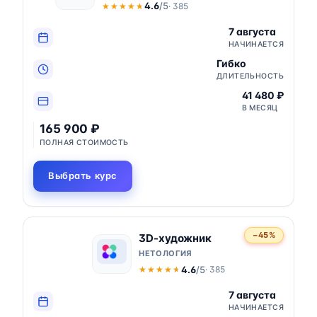
4.6
/5
· 385
★★★★★
★★★★★
7 августа
НАЧИНАЕТСЯ
Гибко
ДЛИТЕЛЬНОСТЬ
41 480 ₽
В МЕСЯЦ
165 900 ₽
ПОЛНАЯ СТОИМОСТЬ
Выбрать курс
−45%
3D-художник
НЕТОЛОГИЯ
4.6
/5
· 385
★★★★★
★★★★★
7 августа
НАЧИНАЕТСЯ