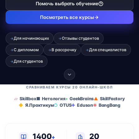
Помочь выбрать обучение
Посмотреть все курсы
Для начинающих
Отзывы студентов
→
→
С дипломом
В рассрочку
Для специалистов
→
→
→
Для студентов
→
СРАВНИВАЕМ КУРСЫ 20 ОНЛАЙН-ШКОЛ
Skillbox
Нетология
GeekBrains
SkillFactory
Я.Практикум
OTUS
Eduson
BangBang
1400
20
+