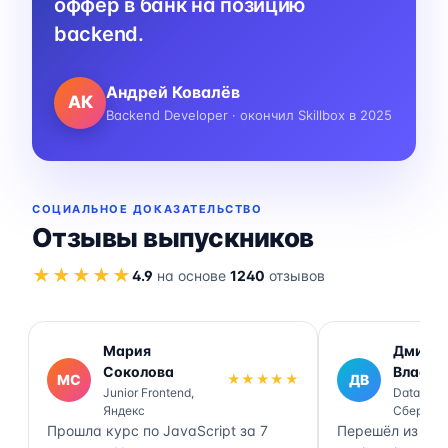
оффер в банк на позицию
backend.
Андрей Ковалёв
АК
Backend Developer · окончил Skillbox в 2025
СОЦИАЛЬНОЕ ДОКАЗАТЕЛЬСТВО
Отзывы выпускников
★★★★★
4.9
на основе
1240
отзывов
Мария
Дмитр
Соколова
Власов
МС
★★★★★
ДВ
Junior Frontend,
Data Engi
Яндекс
Сбер
Прошла курс по JavaScript за 7
Перешёл из ана