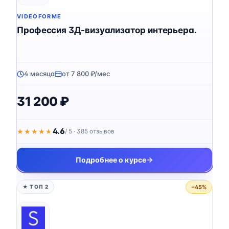
VIDEOFORME
Профессия 3Д-визуализатор интерьера.
4 месяца
от 7 800 ₽/мес
31 200 ₽
4.6
★★★★★
★★★★★
/ 5 · 385 отзывов
Подробнее о курсе
−45%
★ ТОП 2