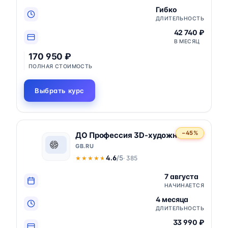
Гибко
ДЛИТЕЛЬНОСТЬ
42 740 ₽
В МЕСЯЦ
170 950 ₽
ПОЛНАЯ СТОИМОСТЬ
Выбрать курс
−45%
ДО Профессия 3D-художник
GB.RU
4.6
/5
· 385
★★★★★
★★★★★
7 августа
НАЧИНАЕТСЯ
4 месяца
ДЛИТЕЛЬНОСТЬ
33 990 ₽