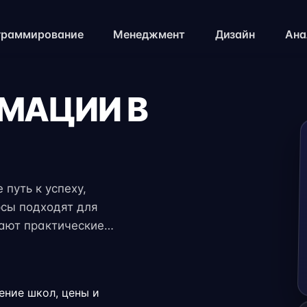
граммирование
Менеджмент
Дизайн
Ана
ИМАЦИИ В
 путь к успеху,
рсы подходят для
чают практические
 экспертов. Гибкий
ение с работой,
.
ение школ, цены и