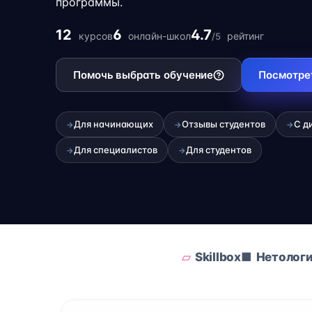
программы.
12
6
4.7
курсов
онлайн-школ
рейтинг
/5
Помочь выбрать обучение
Посмотре
Для начинающих
Отзывы студентов
С д
→
→
→
Для специалистов
Для студентов
→
→
Skillbox
Нетолог