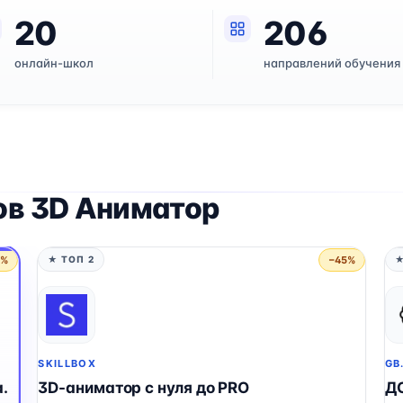
20
206
онлайн-школ
направлений обучения
ов 3D Аниматор
5%
−45%
★ ТОП 2
★
SKILLBOX
GB
.
3D-аниматор с нуля до PRO
Д