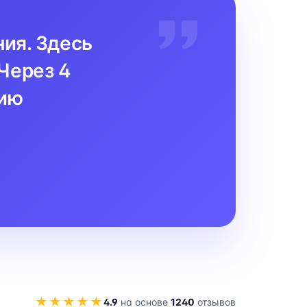
ния. Здесь
Через 4
цию
★★★★★
4.9
на основе
1240
отзывов