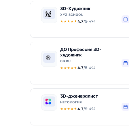
3D-Художник
XYZ SCHOOL
4.7
/5
· 494
★★★★★
★★★★★
ДО Профессия 3D-
художник
GB.RU
4.7
/5
· 494
★★★★★
★★★★★
3D-дженералист
НЕТОЛОГИЯ
4.7
/5
· 494
★★★★★
★★★★★