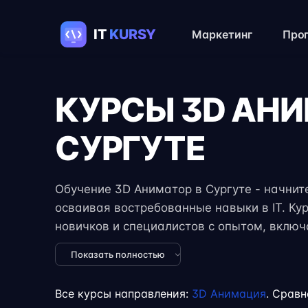
Маркетинг
Про
КУРСЫ 3D АН
СУРГУТЕ
Обучение 3D Аниматор в Сургуте - начните
осваивая востребованные навыки в IT. Ку
новичков и специалистов с опытом, вклю
задания, реальные проекты и консультации
Показать полностью
формат занятий позволяет совмещать обуч
учёбой или началом карьеры на фрилансе
Все курсы направления:
3D Анимация
. Сравн