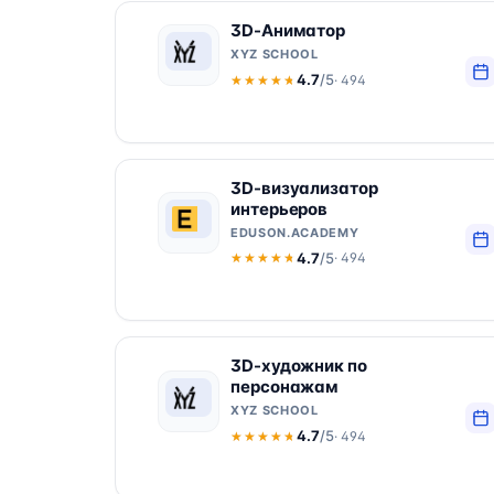
3D-Аниматор
XYZ SCHOOL
4.7
/5
· 494
★★★★★
★★★★★
3D-визуализатор
интерьеров
EDUSON.ACADEMY
4.7
/5
· 494
★★★★★
★★★★★
3D-художник по
персонажам
XYZ SCHOOL
4.7
/5
· 494
★★★★★
★★★★★