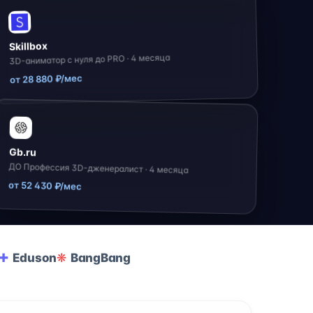
Skillbox
3D-аниматор с нуля до PRO · 4 месяца
от 28 880 ₽/мес
Gb.ru
ДО Профессия 3D-дженералист · 4 месяца
от 52 430 ₽/мес
Eduson
BangBang