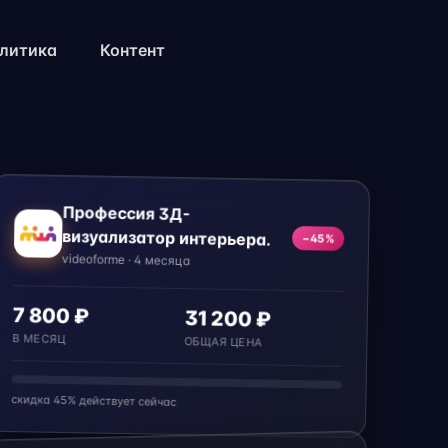
литика
Контент
Профессия 3Д-
визуализатор интерьера.
−45%
videoforme · 4 месяца
7 800 ₽
31 200 ₽
В МЕСЯЦ
ОБЩАЯ ЦЕНА
скидка 45% действует сейчас