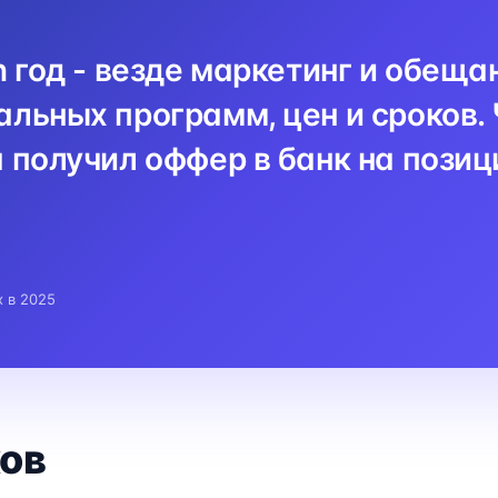
n год - везде маркетинг и обеща
льных программ, цен и сроков. 
 получил оффер в банк на пози
x в 2025
ов